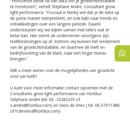
“HortiSense bevat tal van data om je groeilichtinstallatie
te monitoren”, vertelt Stéphane André, Consultant grow
light performance. “Cruciaal is hierbij wel dat je de data op
de juiste manier interpreteert, en ook kijkt naar trends en
ontwikkelingen over een langere periode. Daarin
ondersteunen wij; we kijken samen met telers wat er
beter kan. Hier stemt de ondernemer vervolgens zijn
teeltbeslissingen op af. Kortom: wij kunnen het rendement
van de groeilichtinstallatie, en daarmee de teelt en
bedrijfsvoering van de klant, naar een hoger niveau
brengen.”
Wilt u meer weten over de mogelijkheden van groeilicht
voor uw teelt?
U kunt voor meer informatie contact opnemen met de
Consultants grow light performance van Hortilux:
Stéphane André (tel. 06 -10282335 of
s.andre@hortilux.com) en Hans de Vries ( tel. 06-57011488
of h.devries@hortilux.com)