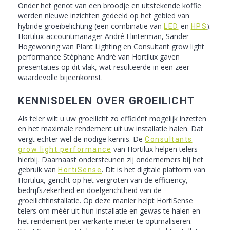
Onder het genot van een broodje en uitstekende koffie
werden nieuwe inzichten gedeeld op het gebied van
hybride groeibelichting (een combinatie van
en
).
LED
HPS
Hortilux-accountmanager André Flinterman, Sander
Hogewoning van Plant Lighting en Consultant grow light
performance Stéphane André van Hortilux gaven
presentaties op dit vlak, wat resulteerde in een zeer
waardevolle bijeenkomst.
KENNISDELEN OVER GROEILICHT
Als teler wilt u uw groeilicht zo efficiënt mogelijk inzetten
en het maximale rendement uit uw installatie halen. Dat
vergt echter wel de nodige kennis. De
Consultants
van Hortilux helpen telers
grow light performance
hierbij. Daarnaast ondersteunen zij ondernemers bij het
gebruik van
. Dit is het digitale platform van
HortiSense
Hortilux, gericht op het vergroten van de efficiency,
bedrijfszekerheid en doelgerichtheid van de
groeilichtinstallatie. Op deze manier helpt HortiSense
telers om méér uit hun installatie en gewas te halen en
het rendement per vierkante meter te optimaliseren.