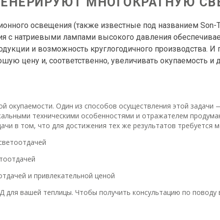
 ГЕНЕРИРУЮТ МНОГОКРАТНУЮ С
нного освещения (также известные под названием Son-T)
ия с натриевыми лампами высокого давления обеспечивае
дукции и возможность круглогодичного производства. И 
ошую цену и, соответственно, увеличивать окупаемость и 
ной окупаемости. Один из способов осуществления этой задачи
кальными техническими особенностями и отражателем продуман
чи в том, что для достижения тех же результатов требуется м
 светоотдачей
етоотдачей
отдачей и привлекательной ценой
 для вашей теплицы. Чтобы получить консультацию по поводу в