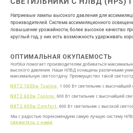
СВЕТИЛЬНИКИ С НЛВД (HPS)
Натриевые лампы высокого давления для ассимиляцио
производителей. Система ассимиляционного освещен
повышение урожайности, более высокое качество про
круглый год, у них есть возможность удерживать хор
ОПТИМАЛЬНАЯ ОКУПАЕМОСТЬ
Hortilux помогает производителям добиваться максималь
высокого давления. Наши НЛВД оснащены различными уни
максимальную светоотдачу. Преимущество такой светоотда
1 000 Вт светильник с высочайшей
NXT2 1000w Topline:
600 Вт светильник с высочайшей св
NXT2 600w Topline:
600 Вт светильник с высокой свето
NXT2 600w Comfort:
Мы с радостью порекомендуем самую лучшую систему НЛВД
свяжитесь с нами